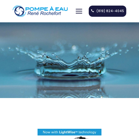
a
(819) 824-4045
