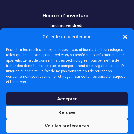
Heures d’ouverture :
lundi au vendredi :
8h à 12h et 13h à 17 h
Gérer le consentement
samedi et dimanche : fermé
Pour offrir les meilleures expériences, nous utilisons des technologies
telles que les cookies pour stocker et/ou accéder aux informations des
appareils. Le fait de consentir à ces technologies nous permettra de

16 Rue Turgeon, Val-d’Or (QC)
traiter des données telles que le comportement de navigation ou les ID

J9P 0A5
uniques sur ce site. Le fait de ne pas consentir ou de retirer son
consentement peut avoir un effet négatif sur certaines caractéristiques

(819) 824-4045
et fonctions.

Écrivez-nous
Accepter
Pompe à eau René Rochefort |
PROPULSÉ PAR
Refuser
IMAGINE BOÎTE DE PUB
Voir les préférences